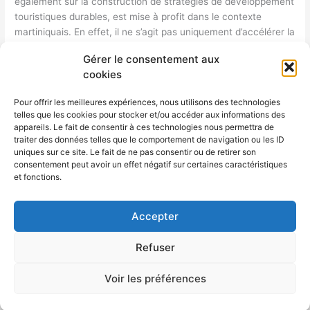
également sur la construction de stratégies de développement
touristiques durables, est mise à profit dans le contexte
martiniquais. En effet, il ne s’agit pas uniquement d’accélérer la
transition écologique des établissements et infrastructures
Gérer le consentement aux
touristiques, mais aussi de positionner la Martinique sur la
cookies
carte mondiale du tourisme Nature. Il s’agit donc de
promouvoir une nouvelle forme de tourisme dont les
Pour offrir les meilleures expériences, nous utilisons des technologies
martiniquais seront auteurs, acteurs et bénéficiaires. Ainsi la
telles que les cookies pour stocker et/ou accéder aux informations des
mobilisation, la concertation, l’appropriation et l’implication
appareils. Le fait de consentir à ces technologies nous permettra de
seront au cœur de la gouvernance de ce tourisme d’avenir. La
traiter des données telles que le comportement de navigation ou les ID
uniques sur ce site. Le fait de ne pas consentir ou de retirer son
première étape de cette belle dynamique a été lancée les 19
consentement peut avoir un effet négatif sur certaines caractéristiques
et 20 octobre 2022, dans Les Jardins de Belfort au Lamentin.
et fonctions.
Consultants impliqués : Guillaume BÉREAU Gilles MUHLACH-
CHEN Fiches produits associées : Stratégie de développement
touristique durable
Accepter
Lire la suite »
Refuser
Voir les préférences