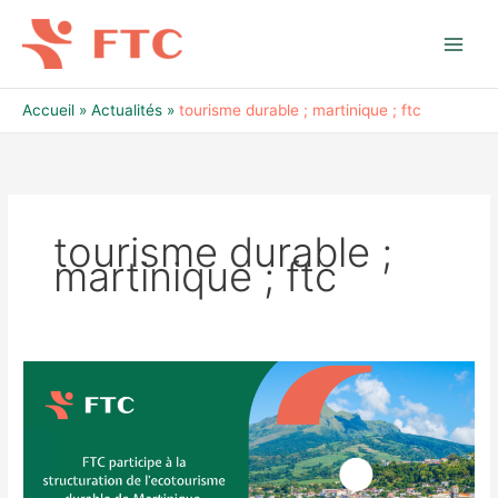
Aller
au
contenu
Accueil
Actualités
tourisme durable ; martinique ; ftc
tourisme durable ;
martinique ; ftc
FTC
participe
à
l’écotourisme
durable
de