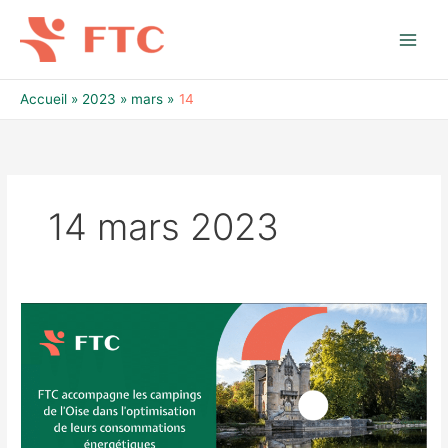
Aller
au
contenu
Accueil
2023
mars
14
14 mars 2023
Consommations
énergétiques
des
Campings
de
l’Oise