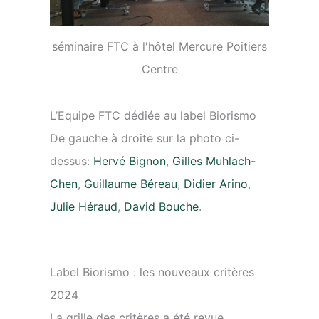
séminaire FTC à l'hôtel Mercure Poitiers
Centre
L’Equipe FTC dédiée au label Biorismo
De gauche à droite sur la photo ci-
dessus:
Hervé Bignon
,
Gilles Muhlach-
Chen
,
Guillaume Béreau
,
Didier Arino
,
Julie Héraud
,
David Bouche
.
Label Biorismo : les nouveaux critères
2024
La grille des critères a été revue