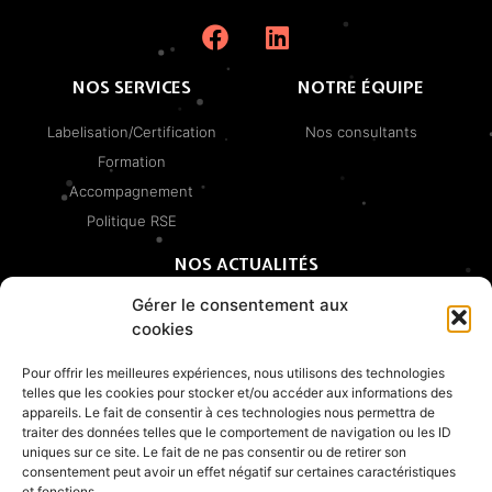
F
L
a
i
c
n
NOS SERVICES
NOTRE ÉQUIPE
e
k
b
e
Labelisation/Certification
Nos consultants
o
d
Formation
o
i
Accompagnement
k
n
Politique RSE
NOS ACTUALITÉS
Gérer le consentement aux
Nos références
cookies
Pour offrir les meilleures expériences, nous utilisons des technologies
telles que les cookies pour stocker et/ou accéder aux informations des
NOUS CONTACTER
appareils. Le fait de consentir à ces technologies nous permettra de
traiter des données telles que le comportement de navigation ou les ID
Nom
uniques sur ce site. Le fait de ne pas consentir ou de retirer son
consentement peut avoir un effet négatif sur certaines caractéristiques
et fonctions.